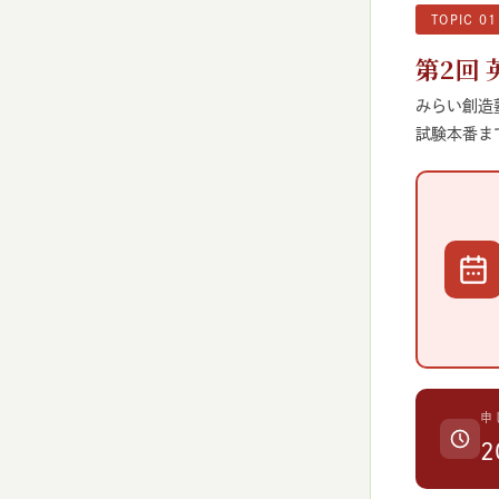
TOPIC 01
第2回
みらい創造
試験本番ま
申
2