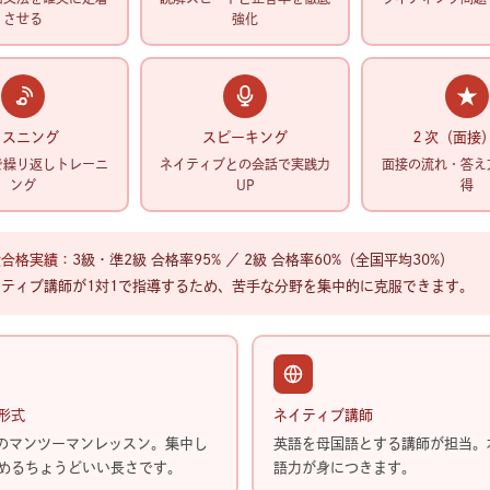
させる
強化
リスニング
スピーキング
２次（面接
で繰り返しトレーニ
ネイティブとの会話で実践力
面接の流れ・答え
ング
UP
得
検合格実績：
3級・準2級 合格率95% ／ 2級 合格率60%（全国平均30%）
イティブ講師が1対1で指導するため、苦手な分野を集中的に克服できます。
形式
ネイティブ講師
分のマンツーマンレッスン。集中し
英語を母国語とする講師が担当。
めるちょうどいい長さです。
語力が身につきます。