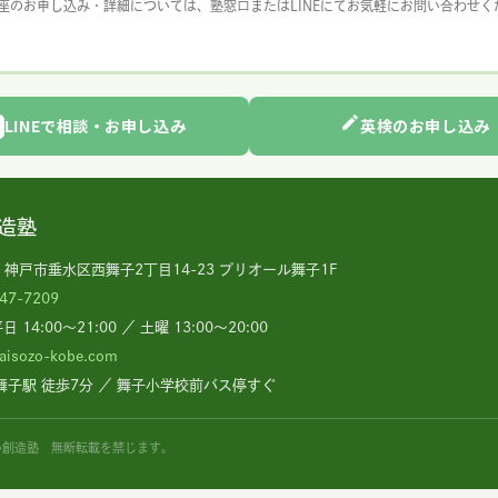
座のお申し込み・詳細については、塾窓口またはLINEにてお気軽にお問い合わせく
LINEで相談・お申し込み
英検のお申し込み
造塾
48 神戸市垂水区西舞子2丁目14-23 プリオール舞子1F
47-7209
14:00〜21:00 ／ 土曜 13:00〜20:00
raisozo-kobe.com
舞子駅 徒歩7分 ／ 舞子小学校前バス停すぐ
みらい創造塾 無断転載を禁じます。