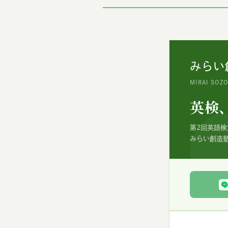
みらい
MIRAI SOZ
英検
第2回英語
みらい創造