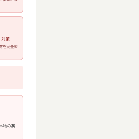
）対策
方を完全習
本物の英