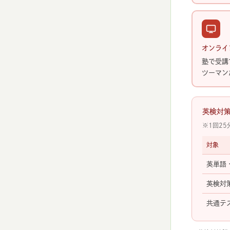
オンライ
塾で受講
ツーマン
英検対策
※1回2
対象
英単語
英検対
共通テ