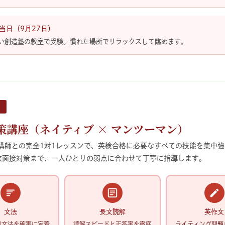
当日（9月27日）
い創造塾の教室で受験。慣れた場所でリラックスして臨めます。
策講座（ネイティブ × マンツーマン）
講師との完全1対1レッスンで、英検合格に必要なすべての技能を集中強
次面接対策まで、一人ひとりの弱点に合わせて丁寧に指導します。
文法
長文読解
英作文
出文法を確実に定着
読解スピードと正答率を徹底
ライティング問題