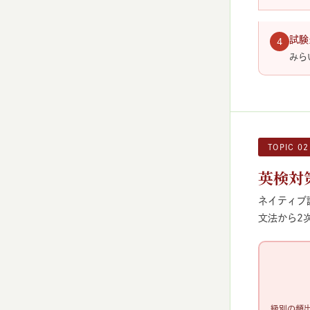
試験
4
みら
TOPIC 02
英検対
ネイティブ
文法から2
級別の頻