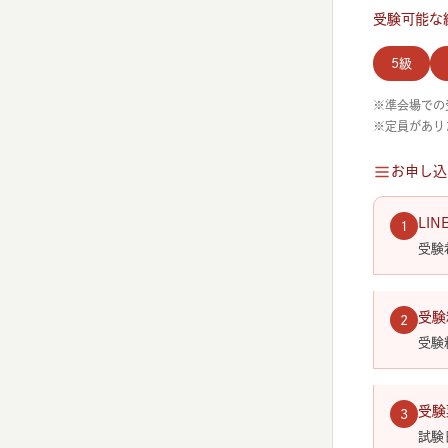
受験可能な
5級
※準会場での
※定員があり
お申し込
LI
1
受験
受験
2
受験
受験
3
試験