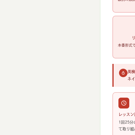
本番形式
英
ネ
レッスン
1回25
て取り組