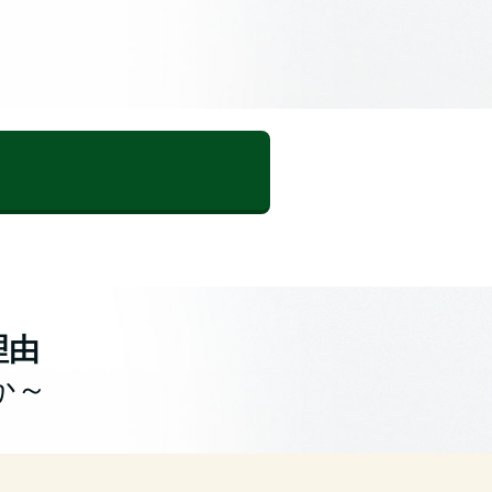
理由
か～