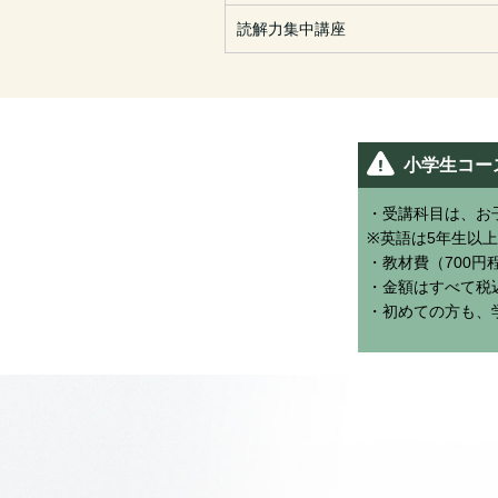
読解力集中講座
小学生コー
・受講科目は、お
※英語は5年生以
・教材費（700円
・金額はすべて税
・初めての方も、